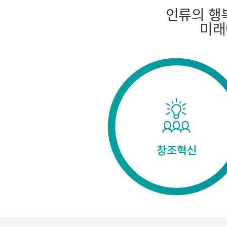
인류의 행
미래